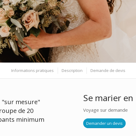
Informations pratiques
Description
Demande de devis
Se marier en 
 "sur mesure"
roupe de 20
Voyage sur demande
ipants minimum
Demander un devis